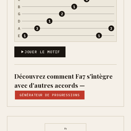
B
1
G
2
D
1
A
3
3
E
1
1
JOUER LE MOTIF
Découvrez comment Fa7 s'intègre
avec d'autres accords —
GÉNÉRATEUR DE PROGRESSIONS