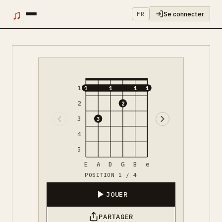
♫
Se connecter
FR
1
1
1
1
1
2
2
3
3
4
5
E
A
D
G
B
e
POSITION 1 / 4
JOUER
PARTAGER