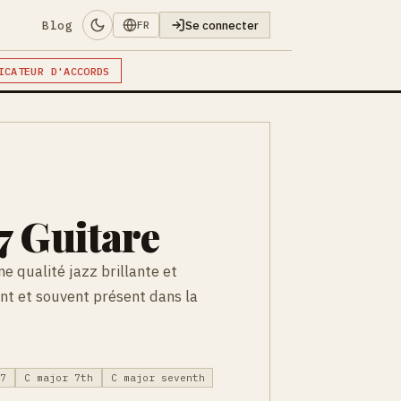
Blog
Se connecter
FR
ICATEUR D'ACCORDS
 Guitare
 qualité jazz brillante et
nt et souvent présent dans la
j7
C major 7th
C major seventh