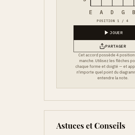
E
A
D
G
POSITION 1 / 4
JOUER
PARTAGER
Cet accord possède 4 positions
manche. Utilisez les flèches po
chaque forme et doigté — et app
n'importe quel point du diagra
entendre la note.
Astuces et Conseils