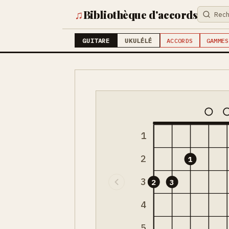
♫
Bibliothèque d'accords
GUITARE
UKULÉLÉ
ACCORDS
GAMMES
1
2
1
3
2
3
4
5