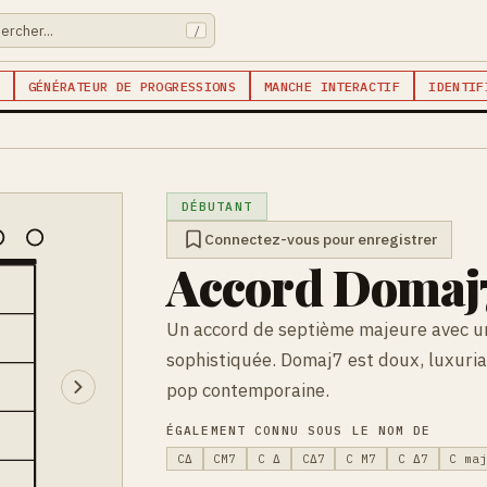
/
GÉNÉRATEUR DE PROGRESSIONS
MANCHE INTERACTIF
IDENTIF
DÉBUTANT
Connectez-vous pour enregistrer
Accord Domaj7
Un accord de septième majeure avec une
sophistiquée. Domaj7 est doux, luxuria
pop contemporaine.
ÉGALEMENT CONNU SOUS LE NOM DE
CΔ
CM7
C Δ
CΔ7
C M7
C Δ7
C ma