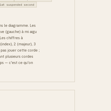
lat suspended second
ns le diagramme. Les
ave (gauche) à mi aigu
 Les chiffres à
 (index), 2 (majeur), 3
t pas jouer cette corde ;
ant plusieurs cordes
ps — c'est ce qu'on