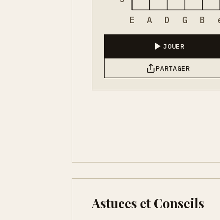
E
A
D
G
B
JOUER
PARTAGER
Astuces et Conseils