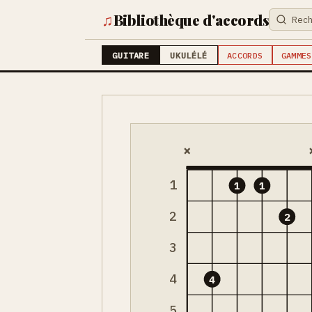
♫
Bibliothèque d'accords
GUITARE
UKULÉLÉ
ACCORDS
GAMMES
×
1
1
1
2
2
3
4
4
5