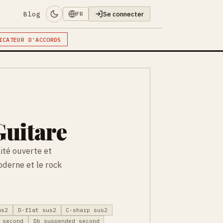
Blog
Se connecter
FR
ICATEUR D'ACCORDS
uitare
ité ouverte et
derne et le rock
us2
D-flat sus2
C-sharp sus2
 second
Db suspended second