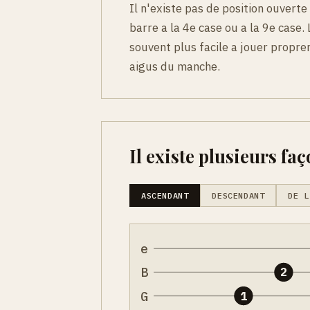
Il n'existe pas de position ouvert
barre a la 4e case ou a la 9e case.
souvent plus facile a jouer proprem
aigus du manche.
Il existe plusieurs faç
ASCENDANT
DESCENDANT
DE L
e
B
2
G
1