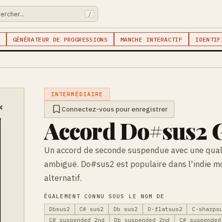
/
GÉNÉRATEUR DE PROGRESSIONS
MANCHE INTERACTIF
IDENTIF
INTERMÉDIAIRE
×
Connectez-vous pour enregistrer
Accord Do#sus2 G
Un accord de seconde suspendue avec une qual
ambiguë. Do#sus2 est populaire dans l'indie mo
alternatif.
ÉGALEMENT CONNU SOUS LE NOM DE
Dbsus2
C# sus2
Db sus2
D-flatsus2
C-sharps
C# suspended 2nd
Db suspended 2nd
C# suspended