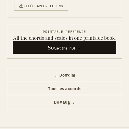
TÉLÉCHARGER LE PNG
PRINTABLE REFERENCE
All the chords and scales in one printable book.
$9
Get the PDF →
←
Do#dim
Tous les accords
→
Do#aug