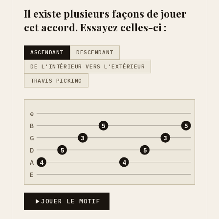
Il existe plusieurs façons de jouer
cet accord. Essayez celles-ci :
ASCENDANT
DESCENDANT
DE L'INTÉRIEUR VERS L'EXTÉRIEUR
TRAVIS PICKING
e
B
5
5
G
3
3
D
5
5
A
4
4
E
JOUER LE MOTIF