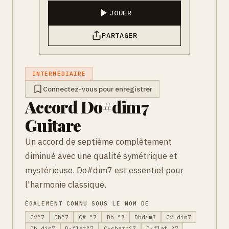
JOUER
PARTAGER
INTERMÉDIAIRE
Connectez-vous pour enregistrer
Accord Do#dim7
Guitare
Un accord de septième complètement
diminué avec une qualité symétrique et
mystérieuse. Do#dim7 est essentiel pour
l'harmonie classique.
ÉGALEMENT CONNU SOUS LE NOM DE
C#°7
Db°7
C# °7
Db °7
Dbdim7
C# dim7
Db dim7
D-flat°7
C-sharp°7
D-flat °7