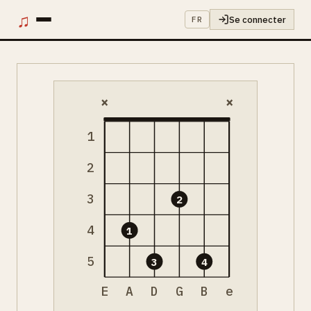
♫
Se connecter
FR
×
×
1
2
3
2
4
1
5
3
4
E
A
D
G
B
e