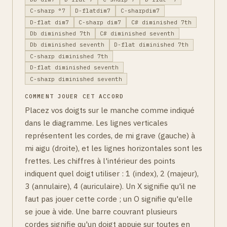
C-sharp °7
D-flatdim7
C-sharpdim7
D-flat dim7
C-sharp dim7
C# diminished 7th
Db diminished 7th
C# diminished seventh
Db diminished seventh
D-flat diminished 7th
C-sharp diminished 7th
D-flat diminished seventh
C-sharp diminished seventh
COMMENT JOUER CET ACCORD
Placez vos doigts sur le manche comme indiqué
dans le diagramme. Les lignes verticales
représentent les cordes, de mi grave (gauche) à
mi aigu (droite), et les lignes horizontales sont les
frettes. Les chiffres à l'intérieur des points
indiquent quel doigt utiliser : 1 (index), 2 (majeur),
3 (annulaire), 4 (auriculaire). Un X signifie qu'il ne
faut pas jouer cette corde ; un O signifie qu'elle
se joue à vide. Une barre couvrant plusieurs
cordes signifie qu'un doigt appuie sur toutes en