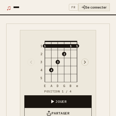
♫
Se connecter
FR
1
1
1
1
2
2
3
3
4
4
5
E
A
D
G
B
e
POSITION 1 / 4
JOUER
PARTAGER