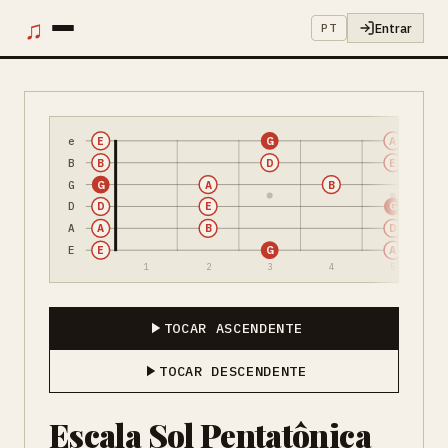
♫
Entrar
PT
e
E
G
A
B
B
D
E
G
G
A
B
D
D
E
G
A
A
B
D
E
E
G
A
1
2
3
4
5
TOCAR ASCENDENTE
TOCAR DESCENDENTE
Escala Sol Pentatônica