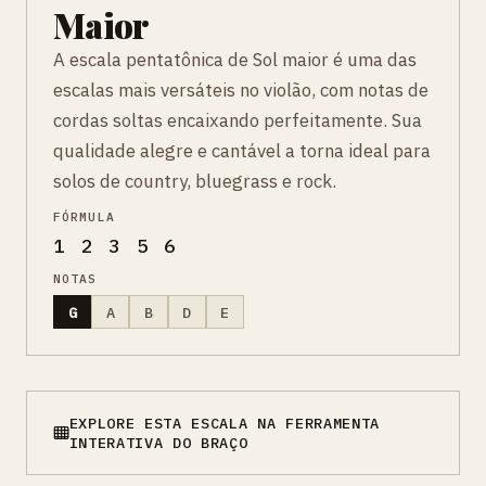
Maior
A escala pentatônica de Sol maior é uma das
escalas mais versáteis no violão, com notas de
cordas soltas encaixando perfeitamente. Sua
qualidade alegre e cantável a torna ideal para
solos de country, bluegrass e rock.
FÓRMULA
1 2 3 5 6
NOTAS
G
A
B
D
E
EXPLORE ESTA ESCALA NA FERRAMENTA
INTERATIVA DO BRAÇO