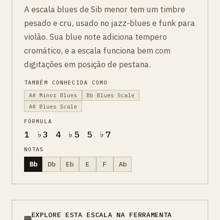
A escala blues de Sib menor tem um timbre
pesado e cru, usado no jazz-blues e funk para
violão. Sua blue note adiciona tempero
cromático, e a escala funciona bem com
digitações em posição de pestana.
TAMBÉM CONHECIDA COMO
A# Minor Blues
Bb Blues Scale
A# Blues Scale
FÓRMULA
1 ♭3 4 ♭5 5 ♭7
NOTAS
Bb
Db
Eb
E
F
Ab
EXPLORE ESTA ESCALA NA FERRAMENTA