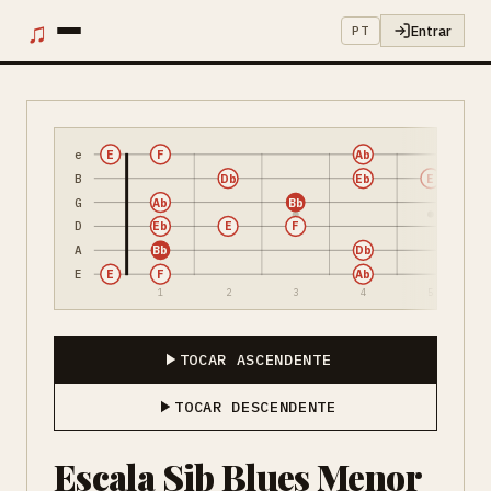
♫
Entrar
PT
e
E
F
Ab
B
Db
Eb
E
G
Ab
Bb
D
Eb
E
F
A
Bb
Db
E
E
F
Ab
1
2
3
4
5
TOCAR ASCENDENTE
TOCAR DESCENDENTE
Escala Sib Blues Menor