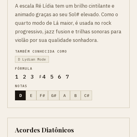
A escala Ré Lídia tem um brilho cintilante e
animado graças ao seu Sol# elevado. Como o
quarto modo de Lá maior, é usada no rock
progressivo, jazz fusion e trilhas sonoras para
violão por sua qualidade sonhadora.
TAMBÉM CONHECIDA COMO
D Lydian Mode
FÓRMULA
1 2 3 ♯4 5 6 7
NOTAS
D
E
F#
G#
A
B
C#
Acordes Diatônicos