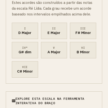
Estes acordes são construídos a partir das notas
da escala Ré Lídia. Cada grau recebe um acorde
baseado nos intervalos empilhados acima dele.
I
II
III
D Major
E Major
F# Minor
IV°
V
VI
G# dim
A Major
B Minor
VII
C# Minor
EXPLORE ESTA ESCALA NA FERRAMENTA
INTERATIVA DO BRAÇO