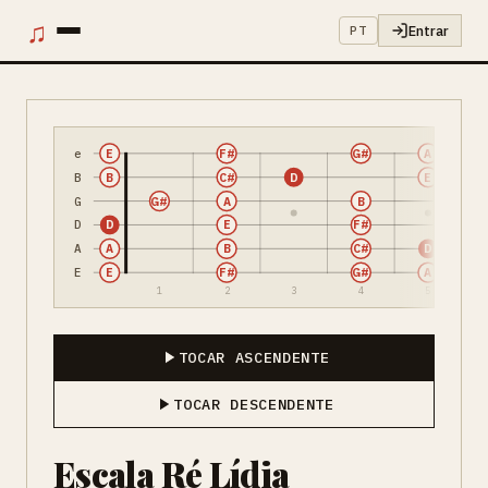
♫
Entrar
PT
e
E
F#
G#
A
B
B
C#
D
E
G
G#
A
B
D
D
E
F#
A
A
B
C#
D
E
E
F#
G#
A
1
2
3
4
5
TOCAR ASCENDENTE
TOCAR DESCENDENTE
Escala Ré Lídia