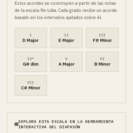
Estos acordes se construyen a partir de las notas
de la escala Re Lidia. Cada grado recibe un acorde
basado en los intervalos apilados sobre él.
I
II
III
D Major
E Major
F# Minor
IV°
V
VI
G# dim
A Major
B Minor
VII
C# Minor
EXPLORA ESTA ESCALA EN LA HERRAMIENTA
INTERACTIVA DEL DIAPASÓN