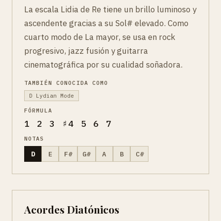
La escala Lidia de Re tiene un brillo luminoso y
ascendente gracias a su Sol# elevado. Como
cuarto modo de La mayor, se usa en rock
progresivo, jazz fusión y guitarra
cinematográfica por su cualidad soñadora.
TAMBIÉN CONOCIDA COMO
D Lydian Mode
FÓRMULA
1 2 3 ♯4 5 6 7
NOTAS
D
E
F#
G#
A
B
C#
Acordes Diatónicos