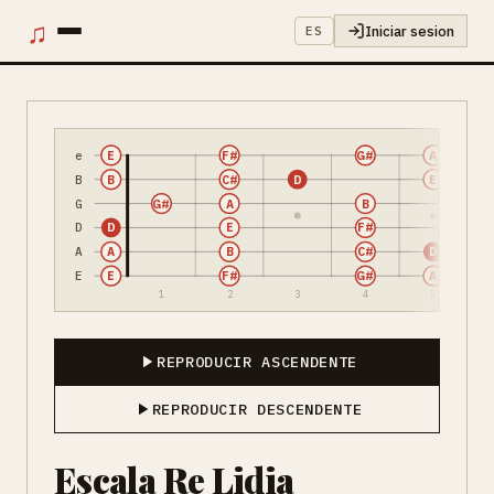
♫
Iniciar sesion
ES
e
E
F#
G#
A
B
B
C#
D
E
G
G#
A
B
D
D
E
F#
A
A
B
C#
D
E
E
F#
G#
A
1
2
3
4
5
REPRODUCIR ASCENDENTE
REPRODUCIR DESCENDENTE
Escala Re Lidia