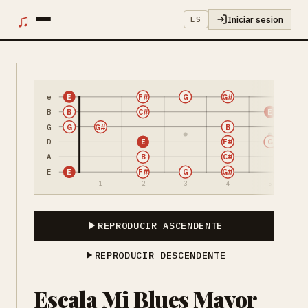
♫
Iniciar sesion
ES
e
E
F#
G
G#
B
B
C#
E
G
G
G#
B
D
E
F#
G
A
B
C#
E
E
F#
G
G#
1
2
3
4
5
REPRODUCIR ASCENDENTE
REPRODUCIR DESCENDENTE
Escala Mi Blues Mayor